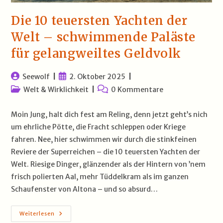
Die 10 teuersten Yachten der
Welt – schwimmende Paläste
für gelangweiltes Geldvolk
Beitrags-
Beitrag
Seewolf
2. Oktober 2025
Autor:
veröffentlicht:
Beitrags-
Beitrags-
Welt & Wirklichkeit
0 Kommentare
Kategorie:
Kommentare:
Moin Jung, halt dich fest am Reling, denn jetzt geht’s nich
um ehrliche Pötte, die Fracht schleppen oder Kriege
fahren. Nee, hier schwimmen wir durch die stinkfeinen
Reviere der Superreichen – die 10 teuersten Yachten der
Welt. Riesige Dinger, glänzender als der Hintern von ’nem
frisch polierten Aal, mehr Tüddelkram als im ganzen
Schaufenster von Altona – und so absurd…
Die
Weiterlesen
10