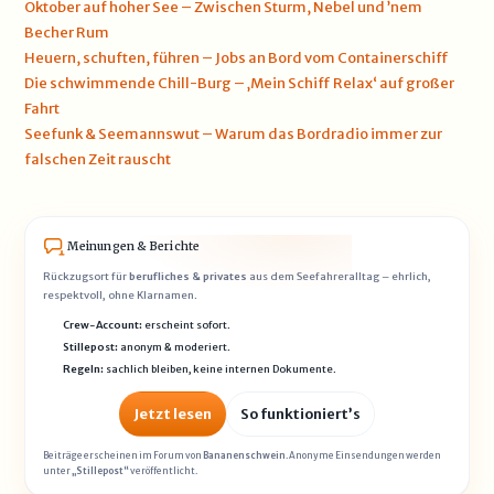
Oktober auf hoher See – Zwischen Sturm, Nebel und ’nem
Becher Rum
Heuern, schuften, führen – Jobs an Bord vom Containerschiff
Die schwimmende Chill-Burg – ‚Mein Schiff Relax‘ auf großer
Fahrt
Seefunk & Seemannswut – Warum das Bordradio immer zur
falschen Zeit rauscht
Meinungen & Berichte
Rückzugsort für
berufliches & privates
aus dem Seefahreralltag – ehrlich,
respektvoll, ohne Klarnamen.
Crew-Account:
erscheint sofort.
Stillepost:
anonym & moderiert.
Regeln:
sachlich bleiben, keine internen Dokumente.
Jetzt lesen
So funktioniert’s
Beiträge erscheinen im Forum von
Bananenschwein
. Anonyme Einsendungen werden
unter
„Stillepost“
veröffentlicht.