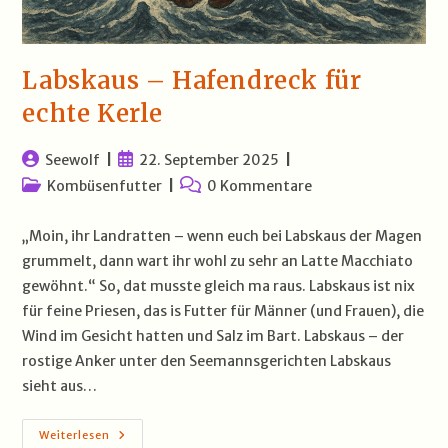
Labskaus – Hafendreck für
echte Kerle
Beitrags-
Beitrag
Seewolf
22. September 2025
Autor:
veröffentlicht:
Beitrags-
Beitrags-
Kombüsenfutter
0 Kommentare
Kategorie:
Kommentare:
„Moin, ihr Landratten – wenn euch bei Labskaus der Magen
grummelt, dann wart ihr wohl zu sehr an Latte Macchiato
gewöhnt.“ So, dat musste gleich ma raus. Labskaus ist nix
für feine Priesen, das is Futter für Männer (und Frauen), die
Wind im Gesicht hatten und Salz im Bart. Labskaus – der
rostige Anker unter den Seemannsgerichten Labskaus
sieht aus…
Labskaus
Weiterlesen