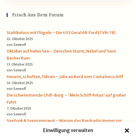
Frisch Aus Dem Forum
Stahlkoloss mit Flügeln – Die USS Gerald R. Ford (CVN‑78)
22. Oktober 2025
von Seewolf
Oktober auf hoher See – Zwischen Sturm, Nebel und ’nem
Becher Rum
13. Oktober 2025
von Seewolf
Heuern, schuften, führen – Jobs an Bord vom Containerschiff
10. Oktober 2025
von Seewolf
Die schwimmende Chill-Burg – 'Mein Schiff Relax' auf großer
Fahrt
7. Oktober 2025
von Seewolf
Seefunk & Seemannswut – Warum das Bordradio immer zur
falschen Zeit rauscht
Einwilligung verwalten
5. Oktober 2025