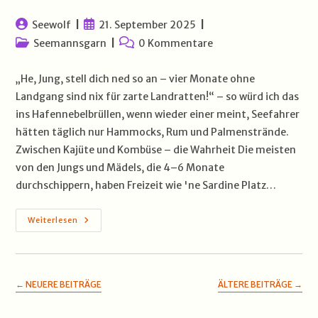
Beitrags-
Beitrag
Seewolf
21. September 2025
Autor:
veröffentlicht:
Beitrags-
Beitrags-
Seemannsgarn
0 Kommentare
Kategorie:
Kommentare:
„He, Jung, stell dich ned so an – vier Monate ohne
Landgang sind nix für zarte Landratten!“ – so würd ich das
ins Hafennebelbrüllen, wenn wieder einer meint, Seefahrer
hätten täglich nur Hammocks, Rum und Palmenstrände.
Zwischen Kajüte und Kombüse – die Wahrheit Die meisten
von den Jungs und Mädels, die 4–6 Monate
durchschippern, haben Freizeit wie 'ne Sardine Platz…
Freizeit
Weiterlesen
An
Bord:
Wenn
Die
Crew
Die
←
NEUERE BEITRÄGE
ÄLTERE BEITRÄGE
→
Kajüte
Gegen
Den