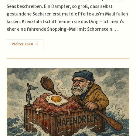
Seas beschreiben. Ein Dampfer, so groß, dass selbst
gestandene Seebären erst mal die Pfeife aus’m Maul fallen
lassen. Kreuzfahrtschiff nennen sie das Ding – ich nenn’s
eher eine fahrende Shopping-Mall mit Schornstein.…
Utopia
Weiterlesen
Of
The
Seas
–
Der
Schwimmende
Freizeit-
Koloss