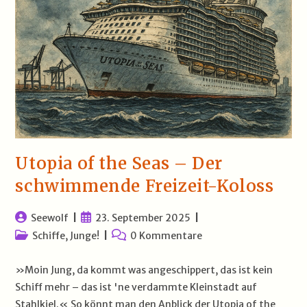
Utopia of the Seas – Der
schwimmende Freizeit-Koloss
Beitrags-
Beitrag
Seewolf
23. September 2025
Autor:
veröffentlicht:
Beitrags-
Beitrags-
Schiffe, Junge!
0 Kommentare
Kategorie:
Kommentare:
»Moin Jung, da kommt was angeschippert, das ist kein
Schiff mehr – das ist 'ne verdammte Kleinstadt auf
Stahlkiel.« So könnt man den Anblick der Utopia of the