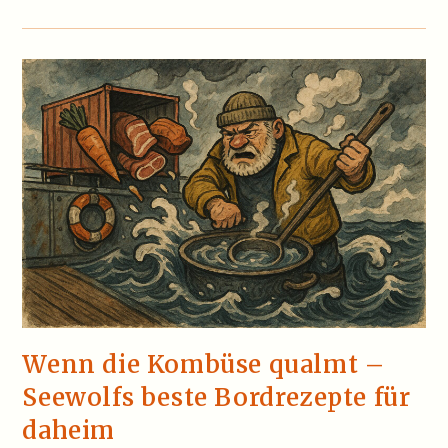
Teuersten
Yachten
Der
Welt
–
Schwimmende
Paläste
Für
Gelangweiltes
Geldvolk
Wenn die Kombüse qualmt –
Seewolfs beste Bordrezepte für
daheim