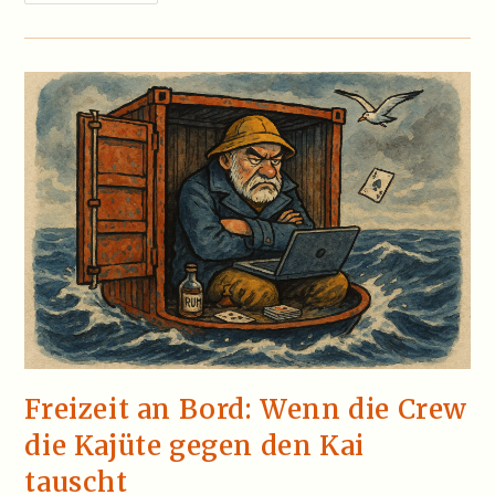
–
Hafendreck
Für
Echte
Kerle
Freizeit an Bord: Wenn die Crew
die Kajüte gegen den Kai
tauscht