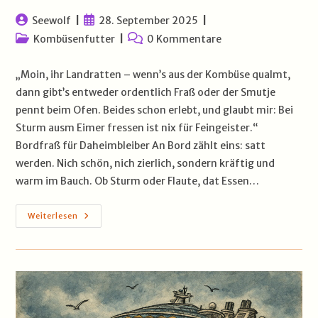
Beitrags-
Beitrag
Seewolf
28. September 2025
Autor:
veröffentlicht:
Beitrags-
Beitrags-
Kombüsenfutter
0 Kommentare
Kategorie:
Kommentare:
„Moin, ihr Landratten – wenn’s aus der Kombüse qualmt,
dann gibt’s entweder ordentlich Fraß oder der Smutje
pennt beim Ofen. Beides schon erlebt, und glaubt mir: Bei
Sturm ausm Eimer fressen ist nix für Feingeister.“
Bordfraß für Daheimbleiber An Bord zählt eins: satt
werden. Nich schön, nich zierlich, sondern kräftig und
warm im Bauch. Ob Sturm oder Flaute, dat Essen…
Wenn
Weiterlesen
Die
Kombüse
Qualmt
–
Seewolfs
Beste
Bordrezepte
Für
Daheim