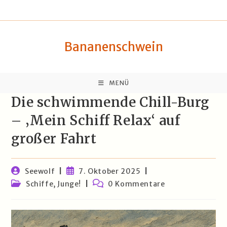
Zum
springen
Inhalt
springen
Bananenschwein
MENÜ
Die schwimmende Chill-Burg
– ‚Mein Schiff Relax‘ auf
großer Fahrt
Beitrags-
Beitrag
Seewolf
7. Oktober 2025
Autor:
veröffentlicht:
Beitrags-
Beitrags-
Schiffe, Junge!
0 Kommentare
Kategorie:
Kommentare: