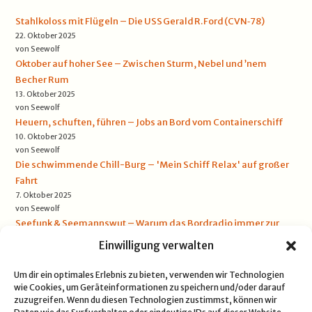
Stahlkoloss mit Flügeln – Die USS Gerald R. Ford (CVN‑78)
22. Oktober 2025
von Seewolf
Oktober auf hoher See – Zwischen Sturm, Nebel und ’nem
Becher Rum
13. Oktober 2025
von Seewolf
Heuern, schuften, führen – Jobs an Bord vom Containerschiff
10. Oktober 2025
von Seewolf
Die schwimmende Chill-Burg – 'Mein Schiff Relax' auf großer
Fahrt
7. Oktober 2025
von Seewolf
Seefunk & Seemannswut – Warum das Bordradio immer zur
falschen Zeit rauscht
Einwilligung verwalten
5. Oktober 2025
von Seewolf
Um dir ein optimales Erlebnis zu bieten, verwenden wir Technologien
wie Cookies, um Geräteinformationen zu speichern und/oder darauf
zuzugreifen. Wenn du diesen Technologien zustimmst, können wir