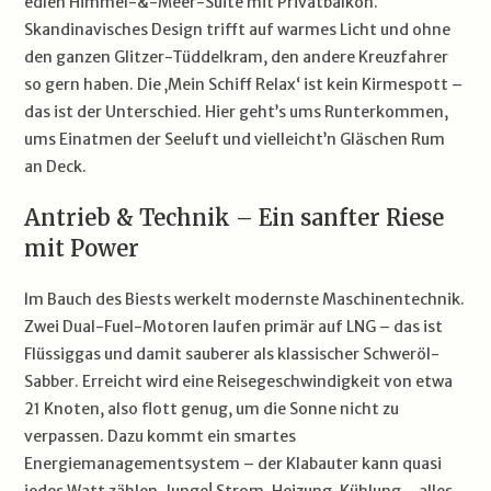
edlen Himmel-&-Meer-Suite mit Privatbalkon.
Skandinavisches Design trifft auf warmes Licht und ohne
den ganzen Glitzer-Tüddelkram, den andere Kreuzfahrer
so gern haben. Die ‚Mein Schiff Relax‘ ist kein Kirmespott –
das ist der Unterschied. Hier geht’s ums Runterkommen,
ums Einatmen der Seeluft und vielleicht’n Gläschen Rum
an Deck.
Antrieb & Technik – Ein sanfter Riese
mit Power
Im Bauch des Biests werkelt modernste Maschinentechnik.
Zwei Dual-Fuel-Motoren laufen primär auf LNG – das ist
Flüssiggas und damit sauberer als klassischer Schweröl-
Sabber. Erreicht wird eine Reisegeschwindigkeit von etwa
21 Knoten, also flott genug, um die Sonne nicht zu
verpassen. Dazu kommt ein smartes
Energiemanagementsystem – der Klabauter kann quasi
jedes Watt zählen, Junge! Strom, Heizung, Kühlung – alles