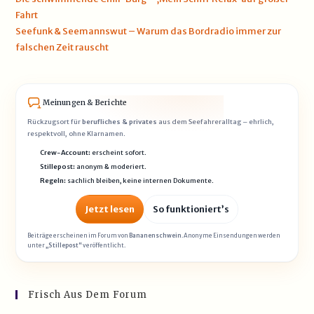
Fahrt
Seefunk & Seemannswut – Warum das Bordradio immer zur
falschen Zeit rauscht
Meinungen & Berichte
Rückzugsort für
berufliches & privates
aus dem Seefahreralltag – ehrlich,
respektvoll, ohne Klarnamen.
Crew-Account:
erscheint sofort.
Stillepost:
anonym & moderiert.
Regeln:
sachlich bleiben, keine internen Dokumente.
Jetzt lesen
So funktioniert’s
Beiträge erscheinen im Forum von
Bananenschwein
. Anonyme Einsendungen werden
unter
„Stillepost“
veröffentlicht.
Frisch Aus Dem Forum