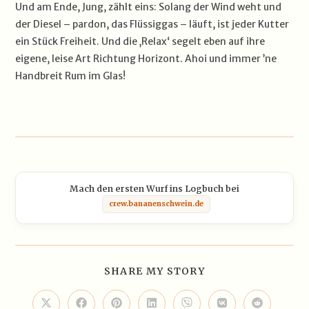
Und am Ende, Jung, zählt eins: Solang der Wind weht und
der Diesel – pardon, das Flüssiggas – läuft, ist jeder Kutter
ein Stück Freiheit. Und die ‚Relax‘ segelt eben auf ihre
eigene, leise Art Richtung Horizont. Ahoi und immer ’ne
Handbreit Rum im Glas!
Mach den ersten Wurf ins Logbuch bei
crew.bananenschwein.de
DIESEN
SHARE MY STORY
INHALT
TEILEN
Öffnet
Öffnet
Öffnet
Öffnet
Öffnet
Öffnet
Öffnet