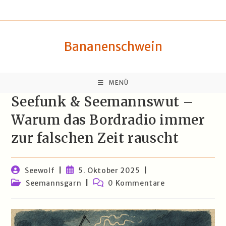
Zum
springen
Inhalt
springen
Bananenschwein
MENÜ
Seefunk & Seemannswut –
Warum das Bordradio immer
zur falschen Zeit rauscht
Beitrags-
Beitrag
Seewolf
5. Oktober 2025
Autor:
veröffentlicht:
Beitrags-
Beitrags-
Seemannsgarn
0 Kommentare
Kategorie:
Kommentare: