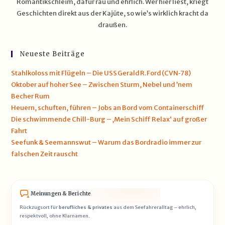
Romantikschleim, dafür rau und ehrlich. Wer hier liest, kriegt
Geschichten direkt aus der Kajüte, so wie’s wirklich kracht da
draußen.
Neueste Beiträge
Stahlkoloss mit Flügeln – Die USS Gerald R. Ford (CVN‑78)
Oktober auf hoher See – Zwischen Sturm, Nebel und ’nem
Becher Rum
Heuern, schuften, führen – Jobs an Bord vom Containerschiff
Die schwimmende Chill-Burg – ‚Mein Schiff Relax‘ auf großer
Fahrt
Seefunk & Seemannswut – Warum das Bordradio immer zur
falschen Zeit rauscht
Meinungen & Berichte
Rückzugsort für
berufliches & privates
aus dem Seefahreralltag – ehrlich,
respektvoll, ohne Klarnamen.