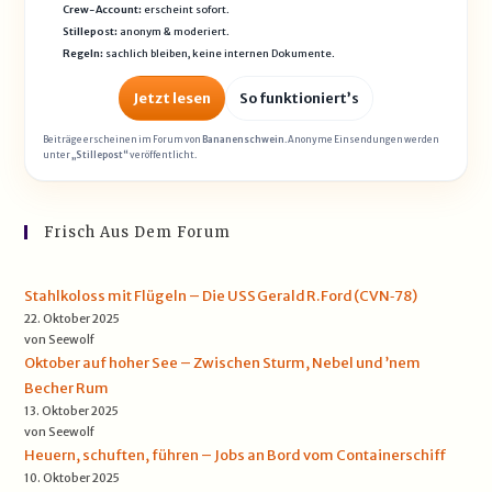
Crew-Account:
erscheint sofort.
Stillepost:
anonym & moderiert.
Regeln:
sachlich bleiben, keine internen Dokumente.
Jetzt lesen
So funktioniert’s
Beiträge erscheinen im Forum von
Bananenschwein
. Anonyme Einsendungen werden
unter
„Stillepost“
veröffentlicht.
Frisch Aus Dem Forum
Stahlkoloss mit Flügeln – Die USS Gerald R. Ford (CVN‑78)
22. Oktober 2025
von Seewolf
Oktober auf hoher See – Zwischen Sturm, Nebel und ’nem
Becher Rum
13. Oktober 2025
von Seewolf
Heuern, schuften, führen – Jobs an Bord vom Containerschiff
10. Oktober 2025