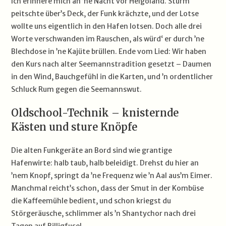
Ich erinnere mich an ’ne Nacht vor Helgoland. Sturm
peitschte über’s Deck, der Funk krächzte, und der Lotse
wollte uns eigentlich in den Hafen lotsen. Doch alle drei
Worte verschwanden im Rauschen, als würd‘ er durch ’ne
Blechdose in ’ne Kajüte brüllen. Ende vom Lied: Wir haben
den Kurs nach alter Seemannstradition gesetzt – Daumen
in den Wind, Bauchgefühl in die Karten, und ’n ordentlicher
Schluck Rum gegen die Seemannswut.
Oldschool-Technik – knisternde
Kästen und sture Knöpfe
Die alten Funkgeräte an Bord sind wie grantige
Hafenwirte: halb taub, halb beleidigt. Drehst du hier an
’nem Knopf, springt da ’ne Frequenz wie ’n Aal aus’m Eimer.
Manchmal reicht’s schon, dass der Smut in der Kombüse
die Kaffeemühle bedient, und schon kriegst du
Störgeräusche, schlimmer als ’n Shantychor nach drei
Tagen auf Billigfusel.