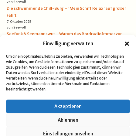
von Seewolf
Die schwimmende Chill-Burg – 'Mein Schiff Relax' auf großer
Fahrt
7. Oktober 2025
von Seewolf
Seefunk & Seemannswut – Warum das Bordradio immer zur
falschen Zeit rauscht
Einwilligung verwalten
5. Oktober 2025
von Seewolf
Um dir ein optimales Erlebnis zu bieten, verwenden wir Technologien
wie Cookies, um Geräteinformationen zu speichern und/oder darauf
zuzugreifen. Wenn du diesen Technologien zustimmst, können wir
Daten wie das Surfverhalten oder eindeutige IDs auf dieser Website
verarbeiten. Wenn du deine Einwillligung nicht erteilst oder
zurückziehst, können bestimmte Merkmale und Funktionen
beeinträchtigt werden.
DATENSCHUTZERKLÄRUNG
COOKIE-RICHTLINIE (EU)
IMPRESSUM
© 2025 BANANENSCHWEIN · TEXT & BILDER GEHÖREN MIR – FINGER
Akzeptieren
WEG, SONST ÜBER BORD.
Ablehnen
mifupa Stube
– Seewolfs Kajüte
Heimathafen ist:
mifupa.com
(Technik & KI-Schmiede),
Einstellungen ansehen