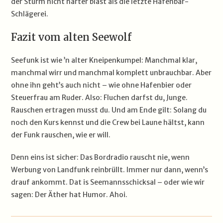
der Sturm nicht härter bläst als die letzte Hafenbar-
Schlägerei.
Fazit vom alten Seewolf
Seefunk ist wie ’n alter Kneipenkumpel: Manchmal klar,
manchmal wirr und manchmal komplett unbrauchbar. Aber
ohne ihn geht’s auch nicht – wie ohne Hafenbier oder
Steuerfrau am Ruder. Also: Fluchen darfst du, Junge.
Rauschen ertragen musst du. Und am Ende gilt: Solang du
noch den Kurs kennst und die Crew bei Laune hältst, kann
der Funk rauschen, wie er will.
Denn eins ist sicher: Das Bordradio rauscht nie, wenn
Werbung von Landfunk reinbrüllt. Immer nur dann, wenn’s
drauf ankommt. Dat is Seemannsschicksal – oder wie wir
sagen: Der Äther hat Humor. Ahoi.