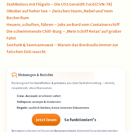
Stahlkoloss mit Flügeln – Die USS Gerald R. Ford (CVN‑78)
Oktober auf hoher See – Zwischen Sturm, Nebel und ’nem
Becher Rum
Heuern, schuften, führen – Jobs an Bord vom Containerschiff
Die schwimmende Chill-Burg – ‚Mein Schiff Relax‘ auf großer
Fahrt
Seefunk & Seemannswut – Warum das Bordradio immer zur
falschen Zeit rauscht
Meinungen & Berichte
Rückzugsort für
berufliches & privates
aus dem Seefahreralltag – ehrlich,
respektvoll, ohne Klarnamen.
Crew-Account:
erscheint sofort.
Stillepost:
anonym & moderiert.
Regeln:
sachlich bleiben, keine internen Dokumente.
Jetzt lesen
So funktioniert’s
Beiträge erscheinen im Forum von
Bananenschwein
. Anonyme Einsendungen werden