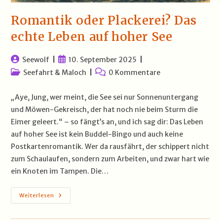
Romantik oder Plackerei? Das
echte Leben auf hoher See
Beitrags-
Beitrag
Seewolf
10. September 2025
Autor:
veröffentlicht:
Beitrags-
Beitrags-
Seefahrt & Maloch
0 Kommentare
Kategorie:
Kommentare:
„Aye, Jung, wer meint, die See sei nur Sonnenuntergang
und Möwen-Gekreisch, der hat noch nie beim Sturm die
Eimer geleert.“ – so fängt’s an, und ich sag dir: Das Leben
auf hoher See ist kein Buddel-Bingo und auch keine
Postkartenromantik. Wer da rausfährt, der schippert nicht
zum Schaulaufen, sondern zum Arbeiten, und zwar hart wie
ein Knoten im Tampen. Die…
Romantik
Weiterlesen
Oder
Plackerei?
Das