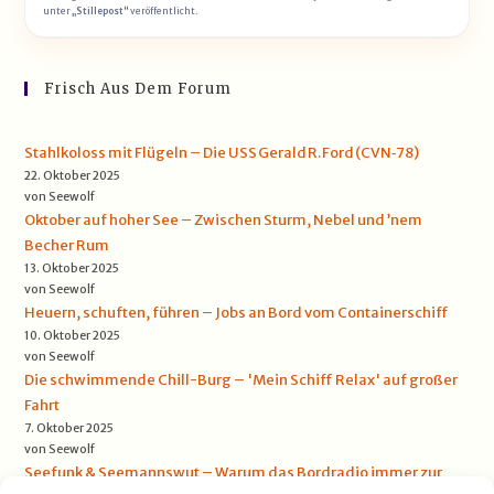
unter
„Stillepost“
veröffentlicht.
Frisch Aus Dem Forum
Stahlkoloss mit Flügeln – Die USS Gerald R. Ford (CVN‑78)
22. Oktober 2025
von Seewolf
Oktober auf hoher See – Zwischen Sturm, Nebel und ’nem
Becher Rum
13. Oktober 2025
von Seewolf
Heuern, schuften, führen – Jobs an Bord vom Containerschiff
10. Oktober 2025
von Seewolf
Die schwimmende Chill-Burg – 'Mein Schiff Relax' auf großer
Fahrt
7. Oktober 2025
von Seewolf
Seefunk & Seemannswut – Warum das Bordradio immer zur