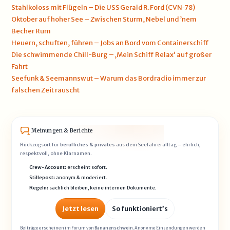
Stahlkoloss mit Flügeln – Die USS Gerald R. Ford (CVN‑78)
Oktober auf hoher See – Zwischen Sturm, Nebel und ’nem
Becher Rum
Heuern, schuften, führen – Jobs an Bord vom Containerschiff
Die schwimmende Chill-Burg – ‚Mein Schiff Relax‘ auf großer
Fahrt
Seefunk & Seemannswut – Warum das Bordradio immer zur
falschen Zeit rauscht
Meinungen & Berichte
Rückzugsort für
berufliches & privates
aus dem Seefahreralltag – ehrlich,
respektvoll, ohne Klarnamen.
Crew-Account:
erscheint sofort.
Stillepost:
anonym & moderiert.
Regeln:
sachlich bleiben, keine internen Dokumente.
Jetzt lesen
So funktioniert’s
Beiträge erscheinen im Forum von
Bananenschwein
. Anonyme Einsendungen werden