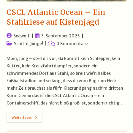
CSCL Atlantic Ocean – Ein
Stahlriese auf Kistenjagd
Beitrags-
Beitrag
Seewolf
3. September 2025
Autor:
veröffentlicht:
Beitrags-
Beitrags-
Schiffe, Junge!
0 Kommentare
Kategorie:
Kommentare:
Moin, Jung – stell dir vor, da kommt kein Schlepper, kein
Kutter, kein Kreuzfahrtdampfer, sondern ein
schwimmendes Dorf aus Stahl, so breit wie’n halbes
Fußballstadion und so lang, dass du vom Bug zum Heck
mehr Zeit brauchst als für’n Kiezrundgang nach’m dritten
Korn. Genau das is’ die CSCL Atlantic Ocean – ein
Containerschiff, das nicht bloß groß ist, sondern richtig…
CSCL
Weiterlesen
Atlantic
Ocean
–