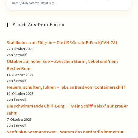
unter
„Stillepost“
veröffentlicht.
Frisch Aus Dem Forum
Stahlkoloss mit Flügeln – Die USS Gerald R. Ford (CVN‑78)
22. Oktober 2025
von Seewolf
Oktober auf hoher See – Zwischen Sturm, Nebel und ’nem
Becher Rum
13. Oktober 2025
von Seewolf
Heuern, schuften, führen – Jobs an Bord vom Containerschiff
10. Oktober 2025
von Seewolf
Die schwimmende Chill-Burg – 'Mein Schiff Relax' auf großer
Fahrt
7. Oktober 2025
von Seewolf
Seefunk & Seemannswut – Warum das Bordradio immer zur