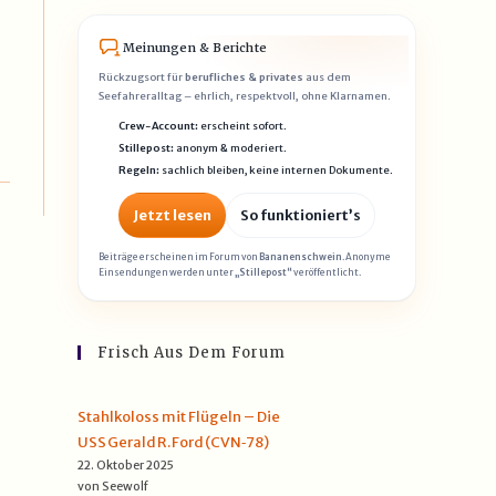
Meinungen & Berichte
Rückzugsort für
berufliches & privates
aus dem
Seefahreralltag – ehrlich, respektvoll, ohne Klarnamen.
Crew-Account:
erscheint sofort.
Stillepost:
anonym & moderiert.
Regeln:
sachlich bleiben, keine internen Dokumente.
Jetzt lesen
So funktioniert’s
Beiträge erscheinen im Forum von
Bananenschwein
. Anonyme
Einsendungen werden unter
„Stillepost“
veröffentlicht.
Frisch Aus Dem Forum
Stahlkoloss mit Flügeln – Die
USS Gerald R. Ford (CVN‑78)
22. Oktober 2025
von Seewolf