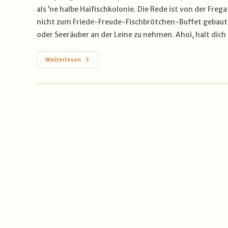
als ’ne halbe Haifischkolonie. Die Rede ist von der Fr
nicht zum Friede-Freude-Fischbrötchen-Buffet gebaut
oder Seeräuber an der Leine zu nehmen. Ahoi, halt dich
Fregatte
Weiterlesen
Mecklenburg-
Vorpommern
–
Kriegsstahl
Mit
Ostseesalz