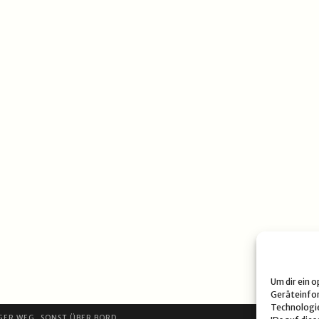
Um dir ein 
Geräteinfor
Technologie
GER WEG, SONST ÜBER BORD.
DATE