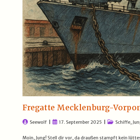
Fregatte Mecklenburg-Vorpom
Beitrags-
Beitrag
Beitrags-
Seewolf
17. September 2025
Schiffe, Jun
Autor:
veröffentlicht:
Kategorie:
Moin, Jung! Stell dir vor, da draußen stampft kein lütt