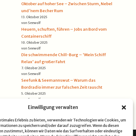
Oktober auf hoher See – Zwischen Sturm, Nebel
und ’nem Becher Rum
13. Oktober 2025
von Seewolf
Heuern, schuften, führen – Jobs an Bord vom
Containerschiff
10. Oktober 2025
von Seewolf
Die schwimmende Chill-Burg – 'Mein Schiff
Relax' auf großer Fahrt
7. Oktober 2025
von Seewolf
Seefunk & Seemannswut – Warum das
Bordradio immer zur falschen Zeit rauscht
5. Oktober 2025
von Seewolf
Einwilligung verwalten
optimales Erlebnis zu bieten, verwenden wir Technologien wie Cookies, um
mationen zu speichern und/oder darauf zuzugreifen. Wenn du diesen
n zustimmst, können wir Daten wie das Surfverhalten oder eindeutige
NSCHUTZERKLÄRUNG
COOKIE-RICHTLINIE (EU)
IMPRESSUM