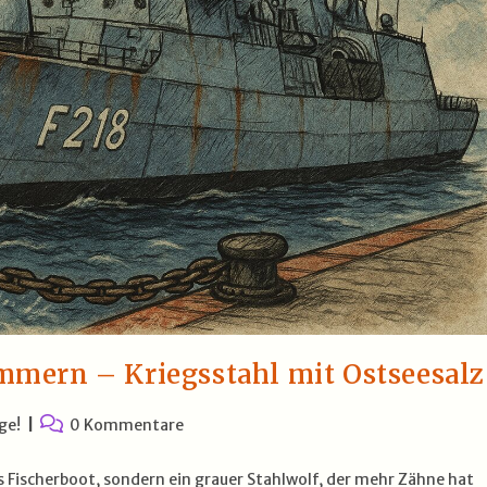
mern – Kriegsstahl mit Ostseesalz
Beitrags-
ge!
0 Kommentare
Kommentare:
es Fischerboot, sondern ein grauer Stahlwolf, der mehr Zähne hat