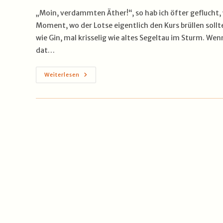
„Moin, verdammten Äther!“, so hab ich öfter geflucht
Moment, wo der Lotse eigentlich den Kurs brüllen sollte
wie Gin, mal krisselig wie altes Segeltau im Sturm. We
dat…
Seefunk
Weiterlesen
&
Seemannswut
–
Warum
Das
Bordradio
Immer
Zur
Falschen
Zeit
Rauscht