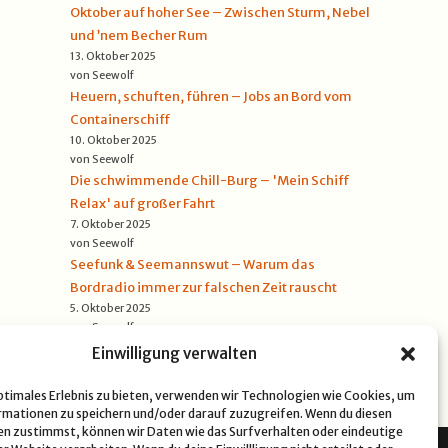
Oktober auf hoher See – Zwischen Sturm, Nebel
und ’nem Becher Rum
13. Oktober 2025
von Seewolf
Heuern, schuften, führen – Jobs an Bord vom
Containerschiff
10. Oktober 2025
von Seewolf
Die schwimmende Chill-Burg – 'Mein Schiff
Relax' auf großer Fahrt
7. Oktober 2025
von Seewolf
Seefunk & Seemannswut – Warum das
Bordradio immer zur falschen Zeit rauscht
5. Oktober 2025
von Seewolf
Einwilligung verwalten
optimales Erlebnis zu bieten, verwenden wir Technologien wie Cookies, um
mationen zu speichern und/oder darauf zuzugreifen. Wenn du diesen
n zustimmst, können wir Daten wie das Surfverhalten oder eindeutige
NSCHUTZERKLÄRUNG
COOKIE-RICHTLINIE (EU)
IMPRESSUM