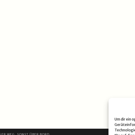
Um dir ein 
Geräteinfor
Technologie
GER WEG, SONST ÜBER BORD.
DATE