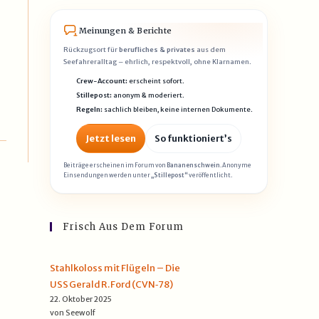
Meinungen & Berichte
Rückzugsort für
berufliches & privates
aus dem
Seefahreralltag – ehrlich, respektvoll, ohne Klarnamen.
Crew-Account:
erscheint sofort.
Stillepost:
anonym & moderiert.
Regeln:
sachlich bleiben, keine internen Dokumente.
Jetzt lesen
So funktioniert’s
Beiträge erscheinen im Forum von
Bananenschwein
. Anonyme
Einsendungen werden unter
„Stillepost“
veröffentlicht.
Frisch Aus Dem Forum
Stahlkoloss mit Flügeln – Die
USS Gerald R. Ford (CVN‑78)
22. Oktober 2025
von Seewolf