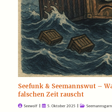
Seefunk & Seemannswut – Wa
falschen Zeit rauscht
Beitrags-
Beitrag
Beitrags-
Seewolf
5. Oktober 2025
Seemannsgarn
Autor:
veröffentlicht:
Kategorie: