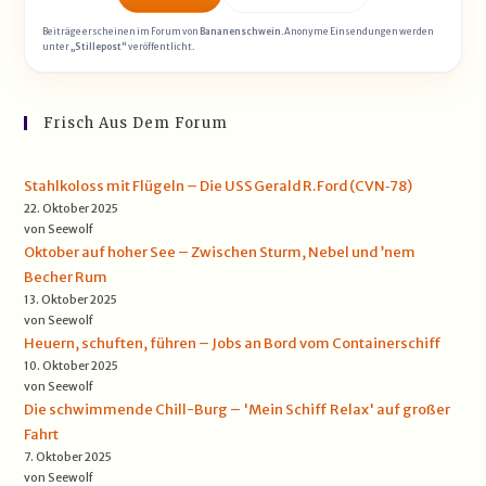
Beiträge erscheinen im Forum von
Bananenschwein
. Anonyme Einsendungen werden
unter
„Stillepost“
veröffentlicht.
Frisch Aus Dem Forum
Stahlkoloss mit Flügeln – Die USS Gerald R. Ford (CVN‑78)
22. Oktober 2025
von Seewolf
Oktober auf hoher See – Zwischen Sturm, Nebel und ’nem
Becher Rum
13. Oktober 2025
von Seewolf
Heuern, schuften, führen – Jobs an Bord vom Containerschiff
10. Oktober 2025
von Seewolf
Die schwimmende Chill-Burg – 'Mein Schiff Relax' auf großer
Fahrt
7. Oktober 2025
von Seewolf