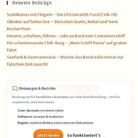
Neueste Beiträge
Stahlkoloss mit Flügeln – Die USS Gerald R. Ford (CVN‑78)
Oktober auf hoher See – Zwischen Sturm, Nebel und ’nem
Becher Rum
Heuern, schuften, führen – Jobs an Bord vom Containerschiff
Die schwimmende Chill-Burg – ‚Mein Schiff Relax‘ auf großer
Fahrt
Seefunk & Seemannswut – Warum das Bordradio immer zur
falschen Zeit rauscht
Meinungen & Berichte
Rückzugsort für
berufliches & privates
aus dem Seefahreralltag – ehrlich,
respektvoll, ohne Klarnamen.
Crew-Account:
erscheint sofort.
Stillepost:
anonym & moderiert.
Regeln:
sachlich bleiben, keine internen Dokumente.
Jetzt lesen
So funktioniert’s