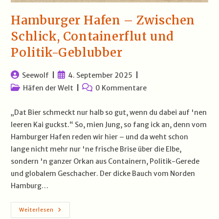
Hamburger Hafen – Zwischen
Schlick, Containerflut und
Politik-Geblubber
Beitrags-
Beitrag
Seewolf
4. September 2025
Autor:
veröffentlicht:
Beitrags-
Beitrags-
Häfen der Welt
0 Kommentare
Kategorie:
Kommentare:
„Dat Bier schmeckt nur halb so gut, wenn du dabei auf 'nen
leeren Kai guckst.“ So, mien Jung, so fang ick an, denn vom
Hamburger Hafen reden wir hier – und da weht schon
lange nicht mehr nur 'ne frische Brise über die Elbe,
sondern 'n ganzer Orkan aus Containern, Politik-Gerede
und globalem Geschacher. Der dicke Bauch vom Norden
Hamburg…
Hamburger
Weiterlesen
Hafen