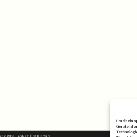
Um dir ein 
Geräteinfor
Technologie
GER WEG, SONST ÜBER BORD.
DATE