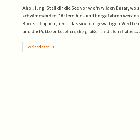
Ahoi, Jung! Stell dir die See vor wie'n wilden Basar, 
schwimmenden Dörfern hin- und hergefahren werden. U
Bootsschuppen, nee – das sind die gewaltigen Werften 
und die Pötte entstehen, die größer sind als'n halbes…
Wo
Weiterlesen
Die
Stahlriesen
Geboren
Werden
–
Die
Großen
Werften
Der
Welt