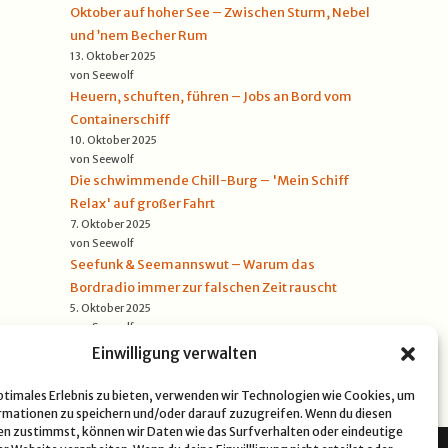
Oktober auf hoher See – Zwischen Sturm, Nebel
und ’nem Becher Rum
13. Oktober 2025
von Seewolf
Heuern, schuften, führen – Jobs an Bord vom
Containerschiff
10. Oktober 2025
von Seewolf
Die schwimmende Chill-Burg – 'Mein Schiff
Relax' auf großer Fahrt
7. Oktober 2025
von Seewolf
Seefunk & Seemannswut – Warum das
Bordradio immer zur falschen Zeit rauscht
5. Oktober 2025
von Seewolf
Einwilligung verwalten
optimales Erlebnis zu bieten, verwenden wir Technologien wie Cookies, um
mationen zu speichern und/oder darauf zuzugreifen. Wenn du diesen
n zustimmst, können wir Daten wie das Surfverhalten oder eindeutige
NSCHUTZERKLÄRUNG
COOKIE-RICHTLINIE (EU)
IMPRESSUM