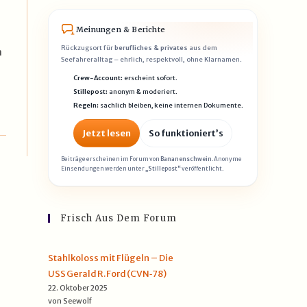
Meinungen & Berichte
Rückzugsort für
berufliches & privates
aus dem
n
Seefahreralltag – ehrlich, respektvoll, ohne Klarnamen.
Crew-Account:
erscheint sofort.
Stillepost:
anonym & moderiert.
Regeln:
sachlich bleiben, keine internen Dokumente.
Jetzt lesen
So funktioniert’s
Beiträge erscheinen im Forum von
Bananenschwein
. Anonyme
Einsendungen werden unter
„Stillepost“
veröffentlicht.
Frisch Aus Dem Forum
Stahlkoloss mit Flügeln – Die
USS Gerald R. Ford (CVN‑78)
22. Oktober 2025
von Seewolf