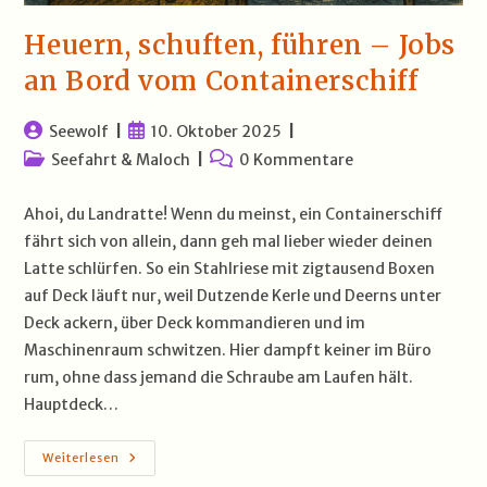
Heuern, schuften, führen – Jobs
an Bord vom Containerschiff
Beitrags-
Beitrag
Seewolf
10. Oktober 2025
Autor:
veröffentlicht:
Beitrags-
Beitrags-
Seefahrt & Maloch
0 Kommentare
Kategorie:
Kommentare:
Ahoi, du Landratte! Wenn du meinst, ein Containerschiff
fährt sich von allein, dann geh mal lieber wieder deinen
Latte schlürfen. So ein Stahlriese mit zigtausend Boxen
auf Deck läuft nur, weil Dutzende Kerle und Deerns unter
Deck ackern, über Deck kommandieren und im
Maschinenraum schwitzen. Hier dampft keiner im Büro
rum, ohne dass jemand die Schraube am Laufen hält.
Hauptdeck…
Heuern,
Weiterlesen
Schuften,