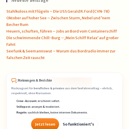
Neueste Beiträge
Stahlkoloss mit Flügeln – Die USS Gerald R. Ford (CVN‑78)
Oktober auf hoher See – Zwischen Sturm, Nebel und ’nem
Becher Rum
Heuern, schuften, führen – Jobs an Bord vom Containerschiff
Die schwimmende Chill-Burg – ‚Mein Schiff Relax‘ auf großer
Fahrt
Seefunk & Seemannswut – Warum das Bordradio immer zur
falschen Zeit rauscht
Meinungen & Berichte
Rückzugsort für
berufliches & privates
aus dem Seefahreralltag – ehrlich,
respektvoll, ohne Klarnamen.
Crew-Account:
erscheint sofort.
Stillepost:
anonym & moderiert.
Regeln:
sachlich bleiben, keine internen Dokumente.
Jetzt lesen
So funktioniert’s