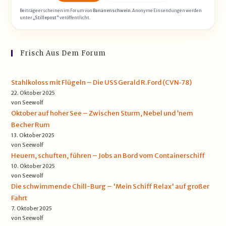
Beiträge erscheinen im Forum von
Bananenschwein
. Anonyme Einsendungen werden
unter
„Stillepost“
veröffentlicht.
Frisch Aus Dem Forum
Stahlkoloss mit Flügeln – Die USS Gerald R. Ford (CVN‑78)
22. Oktober 2025
von Seewolf
Oktober auf hoher See – Zwischen Sturm, Nebel und ’nem
Becher Rum
13. Oktober 2025
von Seewolf
Heuern, schuften, führen – Jobs an Bord vom Containerschiff
10. Oktober 2025
von Seewolf
Die schwimmende Chill-Burg – 'Mein Schiff Relax' auf großer
Fahrt
7. Oktober 2025
von Seewolf