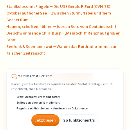
Stahlkoloss mit Flügeln – Die USS Gerald R. Ford (CVN‑78)
Oktober auf hoher See – Zwischen Sturm, Nebel und ’nem
Becher Rum
Heuern, schuften, führen – Jobs an Bord vom Containerschiff
Die schwimmende Chill-Burg – ‚Mein Schiff Relax‘ auf großer
Fahrt
Seefunk & Seemannswut – Warum das Bordradio immer zur
falschen Zeit rauscht
Meinungen & Berichte
Rückzugsort für
berufliches & privates
aus dem Seefahreralltag – ehrlich,
respektvoll, ohne Klarnamen.
Crew-Account:
erscheint sofort.
Stillepost:
anonym & moderiert.
Regeln:
sachlich bleiben, keine internen Dokumente.
Jetzt lesen
So funktioniert’s