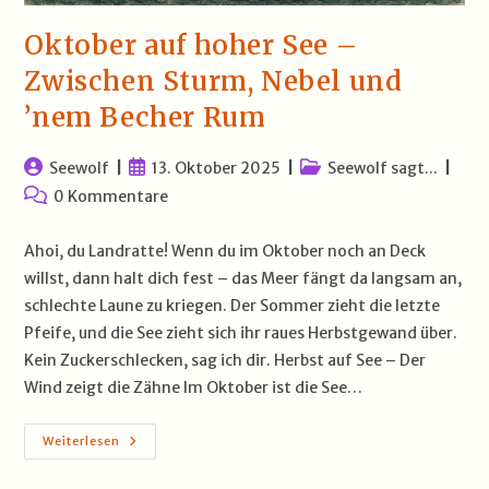
Oktober auf hoher See –
Zwischen Sturm, Nebel und
’nem Becher Rum
Beitrags-
Beitrag
Beitrags-
Seewolf
13. Oktober 2025
Seewolf sagt...
Autor:
veröffentlicht:
Kategorie:
Beitrags-
0 Kommentare
Kommentare:
Ahoi, du Landratte! Wenn du im Oktober noch an Deck
willst, dann halt dich fest – das Meer fängt da langsam an,
schlechte Laune zu kriegen. Der Sommer zieht die letzte
Pfeife, und die See zieht sich ihr raues Herbstgewand über.
Kein Zuckerschlecken, sag ich dir. Herbst auf See – Der
Wind zeigt die Zähne Im Oktober ist die See…
Oktober
Weiterlesen
Auf
Hoher
See