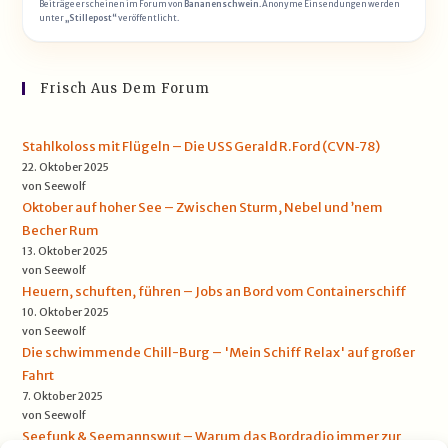
Beiträge erscheinen im Forum von
Bananenschwein
. Anonyme Einsendungen werden
unter
„Stillepost“
veröffentlicht.
Frisch Aus Dem Forum
Stahlkoloss mit Flügeln – Die USS Gerald R. Ford (CVN‑78)
22. Oktober 2025
von Seewolf
Oktober auf hoher See – Zwischen Sturm, Nebel und ’nem
Becher Rum
13. Oktober 2025
von Seewolf
Heuern, schuften, führen – Jobs an Bord vom Containerschiff
10. Oktober 2025
von Seewolf
Die schwimmende Chill-Burg – 'Mein Schiff Relax' auf großer
Fahrt
7. Oktober 2025
von Seewolf
Seefunk & Seemannswut – Warum das Bordradio immer zur