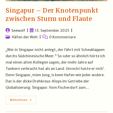
Singapur – Der Knotenpunkt
zwischen Sturm und Flaute
Beitrags-
Beitrag
Seewolf
13. September 2025
Autor:
veröffentlicht:
Beitrags-
Beitrags-
Häfen der Welt
0 Kommentare
Kategorie:
Kommentare:
„Wer in Singapur nicht anlegt, der fährt mit Scheuklappen
durchs Südchinesische Meer.“ So oder so ähnlich hörte ich
mal einen alten Kollegen sagen, der mehr Jahre auf
Tankern verbracht hat als an Land. Unrecht hatte er nich’.
Denn Singapur, mien Jung, is keen Hafen wie jeder andere.
Dat is der dicke Drehkreuz-Klops im Getriebe der
Globalisierung. Singapur: Vom Fischerdorf zum…
Singapur
Weiterlesen
–
Der
Knotenpunkt