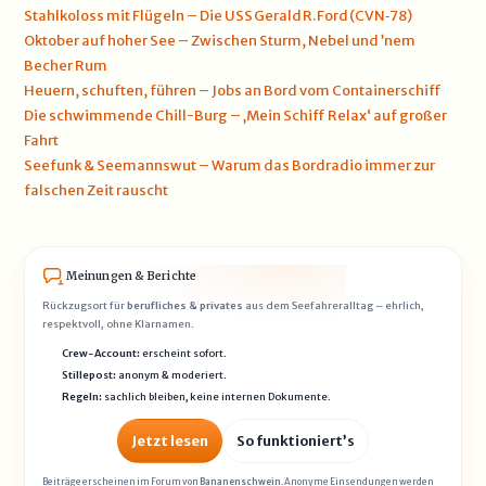
Stahlkoloss mit Flügeln – Die USS Gerald R. Ford (CVN‑78)
Oktober auf hoher See – Zwischen Sturm, Nebel und ’nem
Becher Rum
Heuern, schuften, führen – Jobs an Bord vom Containerschiff
Die schwimmende Chill-Burg – ‚Mein Schiff Relax‘ auf großer
Fahrt
Seefunk & Seemannswut – Warum das Bordradio immer zur
falschen Zeit rauscht
Meinungen & Berichte
Rückzugsort für
berufliches & privates
aus dem Seefahreralltag – ehrlich,
respektvoll, ohne Klarnamen.
Crew-Account:
erscheint sofort.
Stillepost:
anonym & moderiert.
Regeln:
sachlich bleiben, keine internen Dokumente.
Jetzt lesen
So funktioniert’s
Beiträge erscheinen im Forum von
Bananenschwein
. Anonyme Einsendungen werden