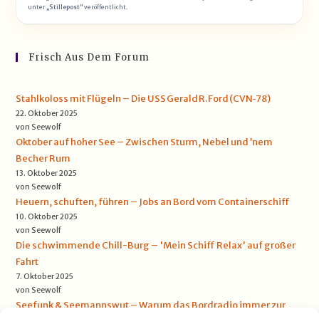
unter
„Stillepost“
veröffentlicht.
Frisch Aus Dem Forum
Stahlkoloss mit Flügeln – Die USS Gerald R. Ford (CVN‑78)
22. Oktober 2025
von Seewolf
Oktober auf hoher See – Zwischen Sturm, Nebel und ’nem
Becher Rum
13. Oktober 2025
von Seewolf
Heuern, schuften, führen – Jobs an Bord vom Containerschiff
10. Oktober 2025
von Seewolf
Die schwimmende Chill-Burg – 'Mein Schiff Relax' auf großer
Fahrt
7. Oktober 2025
von Seewolf
Seefunk & Seemannswut – Warum das Bordradio immer zur