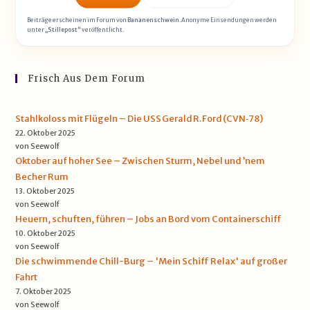
Beiträge erscheinen im Forum von
Bananenschwein
. Anonyme Einsendungen werden
unter
„Stillepost“
veröffentlicht.
Frisch Aus Dem Forum
Stahlkoloss mit Flügeln – Die USS Gerald R. Ford (CVN‑78)
22. Oktober 2025
von Seewolf
Oktober auf hoher See – Zwischen Sturm, Nebel und ’nem
Becher Rum
13. Oktober 2025
von Seewolf
Heuern, schuften, führen – Jobs an Bord vom Containerschiff
10. Oktober 2025
von Seewolf
Die schwimmende Chill-Burg – 'Mein Schiff Relax' auf großer
Fahrt
7. Oktober 2025
von Seewolf