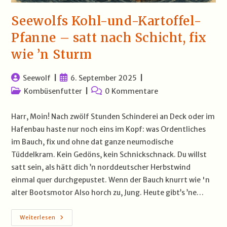
Seewolfs Kohl-und-Kartoffel-
Pfanne – satt nach Schicht, fix
wie ’n Sturm
Beitrags-
Beitrag
Seewolf
6. September 2025
Autor:
veröffentlicht:
Beitrags-
Beitrags-
Kombüsenfutter
0 Kommentare
Kategorie:
Kommentare:
Harr, Moin! Nach zwölf Stunden Schinderei an Deck oder im
Hafenbau haste nur noch eins im Kopf: was Ordentliches
im Bauch, fix und ohne dat ganze neumodische
Tüddelkram. Kein Gedöns, kein Schnickschnack. Du willst
satt sein, als hätt dich ’n norddeutscher Herbstwind
einmal quer durchgepustet. Wenn der Bauch knurrt wie 'n
alter Bootsmotor Also horch zu, Jung. Heute gibt’s ’ne…
Seewolfs
Weiterlesen
Kohl-