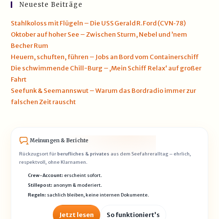
Neueste Beiträge
Stahlkoloss mit Flügeln – Die USS Gerald R. Ford (CVN‑78)
Oktober auf hoher See – Zwischen Sturm, Nebel und ’nem
Becher Rum
Heuern, schuften, führen – Jobs an Bord vom Containerschiff
Die schwimmende Chill-Burg – ‚Mein Schiff Relax‘ auf großer
Fahrt
Seefunk & Seemannswut – Warum das Bordradio immer zur
falschen Zeit rauscht
Meinungen & Berichte
Rückzugsort für
berufliches & privates
aus dem Seefahreralltag – ehrlich,
respektvoll, ohne Klarnamen.
Crew-Account:
erscheint sofort.
Stillepost:
anonym & moderiert.
Regeln:
sachlich bleiben, keine internen Dokumente.
Jetzt lesen
So funktioniert’s