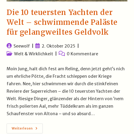
Die 10 teuersten Yachten der
Welt – schwimmende Paläste
für gelangweiltes Geldvolk
Beitrags-
Beitrag
Seewolf
2. Oktober 2025
Autor:
veröffentlicht:
Beitrags-
Beitrags-
Welt & Wirklichkeit
0 Kommentare
Kategorie:
Kommentare:
Moin Jung, halt dich fest am Reling, denn jetzt geht’s nich
um ehrliche Pötte, die Fracht schleppen oder Kriege
fahren. Nee, hier schwimmen wir durch die stinkfeinen
Reviere der Superreichen – die 10 teuersten Yachten der
Welt. Riesige Dinger, glänzender als der Hintern von ’nem
frisch polierten Aal, mehr Tüddelkram als im ganzen
Schaufenster von Altona – und so absurd…
Die
Weiterlesen
10