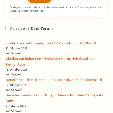
Beiträge erscheinen im Forum von
Bananenschwein
. Anonyme Einsendungen werden
unter
„Stillepost“
veröffentlicht.
Frisch Aus Dem Forum
Stahlkoloss mit Flügeln – Die USS Gerald R. Ford (CVN‑78)
22. Oktober 2025
von Seewolf
Oktober auf hoher See – Zwischen Sturm, Nebel und ’nem
Becher Rum
13. Oktober 2025
von Seewolf
Heuern, schuften, führen – Jobs an Bord vom Containerschiff
10. Oktober 2025
von Seewolf
Die schwimmende Chill-Burg – 'Mein Schiff Relax' auf großer
Fahrt
7. Oktober 2025
von Seewolf