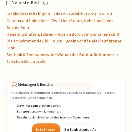
Neueste Beiträge
Stahlkoloss mit Flügeln – Die USS Gerald R. Ford (CVN‑78)
Oktober auf hoher See – Zwischen Sturm, Nebel und ’nem
Becher Rum
Heuern, schuften, führen – Jobs an Bord vom Containerschiff
Die schwimmende Chill-Burg – ‚Mein Schiff Relax‘ auf großer
Fahrt
Seefunk & Seemannswut – Warum das Bordradio immer zur
falschen Zeit rauscht
Meinungen & Berichte
Rückzugsort für
berufliches & privates
aus dem Seefahreralltag – ehrlich,
respektvoll, ohne Klarnamen.
Crew-Account:
erscheint sofort.
Stillepost:
anonym & moderiert.
Regeln:
sachlich bleiben, keine internen Dokumente.
Jetzt lesen
So funktioniert’s