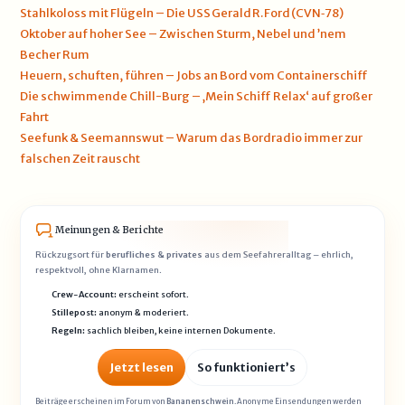
Stahlkoloss mit Flügeln – Die USS Gerald R. Ford (CVN‑78)
Oktober auf hoher See – Zwischen Sturm, Nebel und ’nem
Becher Rum
Heuern, schuften, führen – Jobs an Bord vom Containerschiff
Die schwimmende Chill-Burg – ‚Mein Schiff Relax‘ auf großer
Fahrt
Seefunk & Seemannswut – Warum das Bordradio immer zur
falschen Zeit rauscht
Meinungen & Berichte
Rückzugsort für
berufliches & privates
aus dem Seefahreralltag – ehrlich,
respektvoll, ohne Klarnamen.
Crew-Account:
erscheint sofort.
Stillepost:
anonym & moderiert.
Regeln:
sachlich bleiben, keine internen Dokumente.
Jetzt lesen
So funktioniert’s
Beiträge erscheinen im Forum von
Bananenschwein
. Anonyme Einsendungen werden