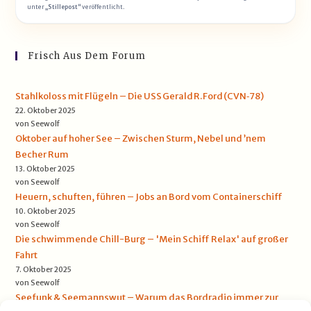
unter
„Stillepost“
veröffentlicht.
Frisch Aus Dem Forum
Stahlkoloss mit Flügeln – Die USS Gerald R. Ford (CVN‑78)
22. Oktober 2025
von Seewolf
Oktober auf hoher See – Zwischen Sturm, Nebel und ’nem
Becher Rum
13. Oktober 2025
von Seewolf
Heuern, schuften, führen – Jobs an Bord vom Containerschiff
10. Oktober 2025
von Seewolf
Die schwimmende Chill-Burg – 'Mein Schiff Relax' auf großer
Fahrt
7. Oktober 2025
von Seewolf
Seefunk & Seemannswut – Warum das Bordradio immer zur