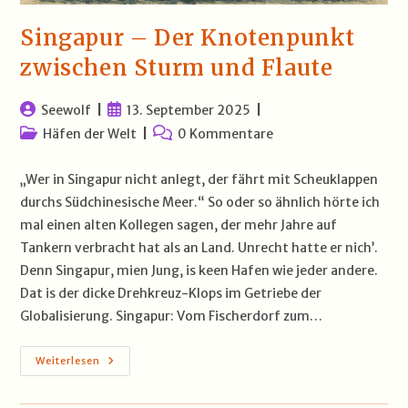
Singapur – Der Knotenpunkt
zwischen Sturm und Flaute
Beitrags-
Beitrag
Seewolf
13. September 2025
Autor:
veröffentlicht:
Beitrags-
Beitrags-
Häfen der Welt
0 Kommentare
Kategorie:
Kommentare:
„Wer in Singapur nicht anlegt, der fährt mit Scheuklappen
durchs Südchinesische Meer.“ So oder so ähnlich hörte ich
mal einen alten Kollegen sagen, der mehr Jahre auf
Tankern verbracht hat als an Land. Unrecht hatte er nich’.
Denn Singapur, mien Jung, is keen Hafen wie jeder andere.
Dat is der dicke Drehkreuz-Klops im Getriebe der
Globalisierung. Singapur: Vom Fischerdorf zum…
Singapur
Weiterlesen
–
Der
Knotenpunkt