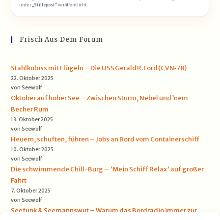
unter
„Stillepost“
veröffentlicht.
Frisch Aus Dem Forum
Stahlkoloss mit Flügeln – Die USS Gerald R. Ford (CVN‑78)
22. Oktober 2025
von Seewolf
Oktober auf hoher See – Zwischen Sturm, Nebel und ’nem
Becher Rum
13. Oktober 2025
von Seewolf
Heuern, schuften, führen – Jobs an Bord vom Containerschiff
10. Oktober 2025
von Seewolf
Die schwimmende Chill-Burg – 'Mein Schiff Relax' auf großer
Fahrt
7. Oktober 2025
von Seewolf
Seefunk & Seemannswut – Warum das Bordradio immer zur