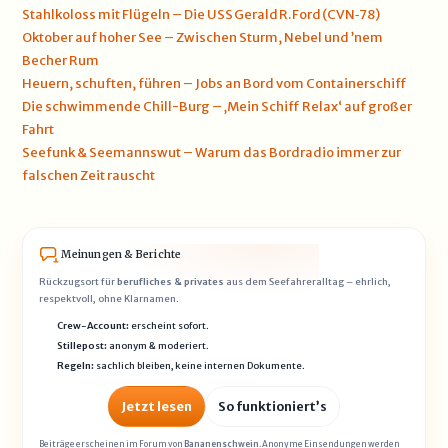
Stahlkoloss mit Flügeln – Die USS Gerald R. Ford (CVN‑78)
Oktober auf hoher See – Zwischen Sturm, Nebel und ’nem
Becher Rum
Heuern, schuften, führen – Jobs an Bord vom Containerschiff
Die schwimmende Chill-Burg – ‚Mein Schiff Relax‘ auf großer
Fahrt
Seefunk & Seemannswut – Warum das Bordradio immer zur
falschen Zeit rauscht
Meinungen & Berichte
Rückzugsort für
berufliches & privates
aus dem Seefahreralltag – ehrlich,
respektvoll, ohne Klarnamen.
Crew-Account:
erscheint sofort.
Stillepost:
anonym & moderiert.
Regeln:
sachlich bleiben, keine internen Dokumente.
Jetzt lesen
So funktioniert’s
Beiträge erscheinen im Forum von
Bananenschwein
. Anonyme Einsendungen werden