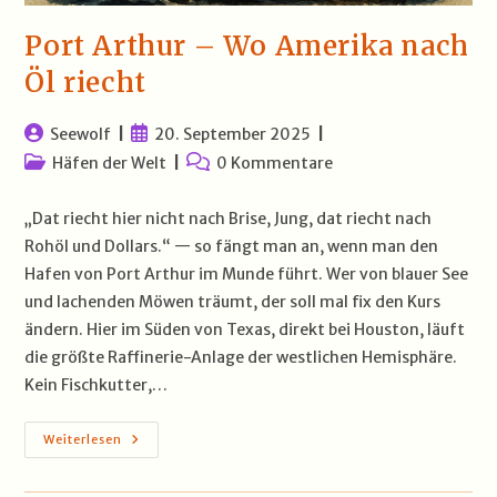
Port Arthur – Wo Amerika nach
Öl riecht
Beitrags-
Beitrag
Seewolf
20. September 2025
Autor:
veröffentlicht:
Beitrags-
Beitrags-
Häfen der Welt
0 Kommentare
Kategorie:
Kommentare:
„Dat riecht hier nicht nach Brise, Jung, dat riecht nach
Rohöl und Dollars.“ — so fängt man an, wenn man den
Hafen von Port Arthur im Munde führt. Wer von blauer See
und lachenden Möwen träumt, der soll mal fix den Kurs
ändern. Hier im Süden von Texas, direkt bei Houston, läuft
die größte Raffinerie-Anlage der westlichen Hemisphäre.
Kein Fischkutter,…
Port
Weiterlesen
Arthur
–
Wo