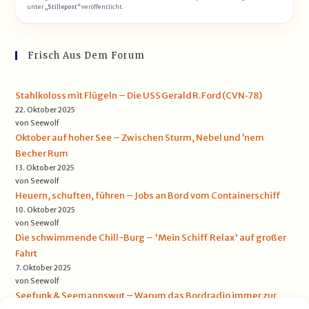
unter
„Stillepost“
veröffentlicht.
Frisch Aus Dem Forum
Stahlkoloss mit Flügeln – Die USS Gerald R. Ford (CVN‑78)
22. Oktober 2025
von Seewolf
Oktober auf hoher See – Zwischen Sturm, Nebel und ’nem
Becher Rum
13. Oktober 2025
von Seewolf
Heuern, schuften, führen – Jobs an Bord vom Containerschiff
10. Oktober 2025
von Seewolf
Die schwimmende Chill-Burg – 'Mein Schiff Relax' auf großer
Fahrt
7. Oktober 2025
von Seewolf
Seefunk & Seemannswut – Warum das Bordradio immer zur