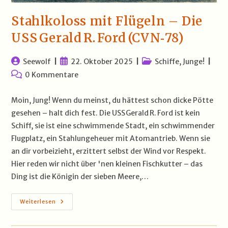
Stahlkoloss mit Flügeln – Die
USS Gerald R. Ford (CVN‑78)
Beitrags-
Beitrag
Beitrags-
Seewolf
22. Oktober 2025
Schiffe, Junge!
Autor:
veröffentlicht:
Kategorie:
Beitrags-
0 Kommentare
Kommentare:
Moin, Jung! Wenn du meinst, du hättest schon dicke Pötte
gesehen – halt dich fest. Die USS Gerald R. Ford ist kein
Schiff, sie ist eine schwimmende Stadt, ein schwimmender
Flugplatz, ein Stahlungeheuer mit Atomantrieb. Wenn sie
an dir vorbeizieht, erzittert selbst der Wind vor Respekt.
Hier reden wir nicht über 'nen kleinen Fischkutter – das
Ding ist die Königin der sieben Meere,…
Stahlkoloss
Weiterlesen
Mit
Flügeln
–