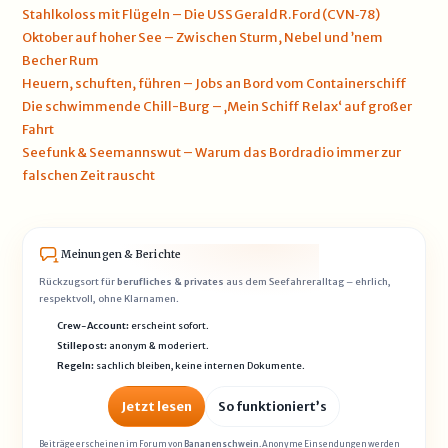
Stahlkoloss mit Flügeln – Die USS Gerald R. Ford (CVN‑78)
Oktober auf hoher See – Zwischen Sturm, Nebel und ’nem
Becher Rum
Heuern, schuften, führen – Jobs an Bord vom Containerschiff
Die schwimmende Chill-Burg – ‚Mein Schiff Relax‘ auf großer
Fahrt
Seefunk & Seemannswut – Warum das Bordradio immer zur
falschen Zeit rauscht
Meinungen & Berichte
Rückzugsort für
berufliches & privates
aus dem Seefahreralltag – ehrlich,
respektvoll, ohne Klarnamen.
Crew-Account:
erscheint sofort.
Stillepost:
anonym & moderiert.
Regeln:
sachlich bleiben, keine internen Dokumente.
Jetzt lesen
So funktioniert’s
Beiträge erscheinen im Forum von
Bananenschwein
. Anonyme Einsendungen werden