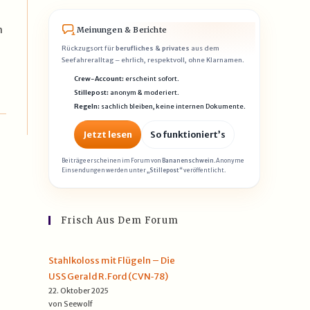
m
Meinungen & Berichte
Rückzugsort für
berufliches & privates
aus dem
Seefahreralltag – ehrlich, respektvoll, ohne Klarnamen.
Crew-Account:
erscheint sofort.
Stillepost:
anonym & moderiert.
Regeln:
sachlich bleiben, keine internen Dokumente.
Jetzt lesen
So funktioniert’s
Beiträge erscheinen im Forum von
Bananenschwein
. Anonyme
Einsendungen werden unter
„Stillepost“
veröffentlicht.
Frisch Aus Dem Forum
Stahlkoloss mit Flügeln – Die
USS Gerald R. Ford (CVN‑78)
22. Oktober 2025
von Seewolf