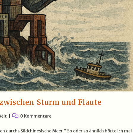
zwischen Sturm und Flaute
Beitrags-
Welt
0 Kommentare
Kommentare:
pen durchs Südchinesische Meer.“ So oder so ähnlich hörte ich mal