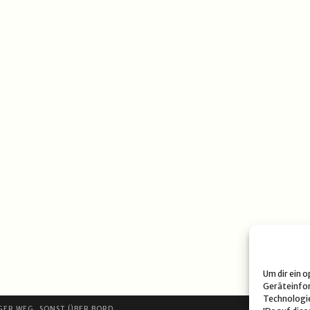
Um dir ein 
Geräteinfor
Technologie
GER WEG, SONST ÜBER BORD.
DATE