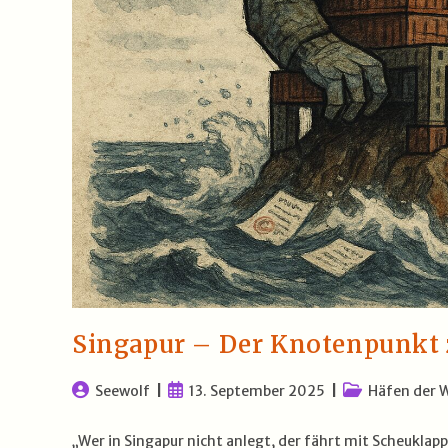
Singapur – Der Knotenpunkt 
Beitrags-
Beitrag
Beitrags-
Seewolf
13. September 2025
Häfen der 
Autor:
veröffentlicht:
Kategorie:
„Wer in Singapur nicht anlegt, der fährt mit Scheuklap