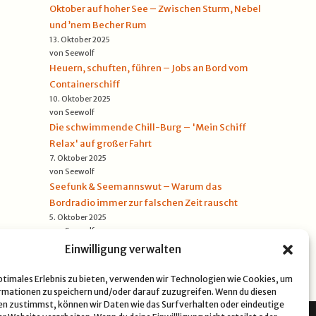
Oktober auf hoher See – Zwischen Sturm, Nebel
und ’nem Becher Rum
13. Oktober 2025
von Seewolf
Heuern, schuften, führen – Jobs an Bord vom
Containerschiff
10. Oktober 2025
von Seewolf
Die schwimmende Chill-Burg – 'Mein Schiff
Relax' auf großer Fahrt
7. Oktober 2025
von Seewolf
Seefunk & Seemannswut – Warum das
Bordradio immer zur falschen Zeit rauscht
5. Oktober 2025
von Seewolf
Einwilligung verwalten
optimales Erlebnis zu bieten, verwenden wir Technologien wie Cookies, um
mationen zu speichern und/oder darauf zuzugreifen. Wenn du diesen
n zustimmst, können wir Daten wie das Surfverhalten oder eindeutige
NSCHUTZERKLÄRUNG
COOKIE-RICHTLINIE (EU)
IMPRESSUM