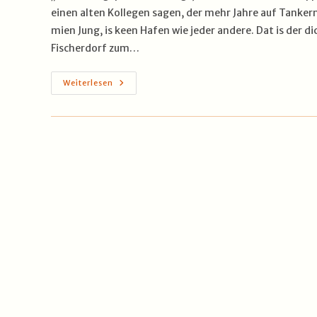
einen alten Kollegen sagen, der mehr Jahre auf Tankern
mien Jung, is keen Hafen wie jeder andere. Dat is der 
Fischerdorf zum…
Singapur
Weiterlesen
–
Der
Knotenpunkt
Zwischen
Sturm
Und
Flaute