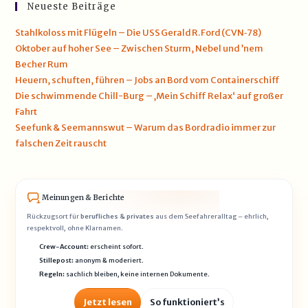
Neueste Beiträge
Stahlkoloss mit Flügeln – Die USS Gerald R. Ford (CVN‑78)
Oktober auf hoher See – Zwischen Sturm, Nebel und ’nem
Becher Rum
Heuern, schuften, führen – Jobs an Bord vom Containerschiff
Die schwimmende Chill-Burg – ‚Mein Schiff Relax‘ auf großer
Fahrt
Seefunk & Seemannswut – Warum das Bordradio immer zur
falschen Zeit rauscht
Meinungen & Berichte
Rückzugsort für
berufliches & privates
aus dem Seefahreralltag – ehrlich,
respektvoll, ohne Klarnamen.
Crew-Account:
erscheint sofort.
Stillepost:
anonym & moderiert.
Regeln:
sachlich bleiben, keine internen Dokumente.
Jetzt lesen
So funktioniert’s