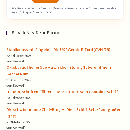
Beiträge erscheinen im Forum von
Bananenschwein
. Anonyme Einsendungen werden
unter
„Stillepost“
veröffentlicht.
Frisch Aus Dem Forum
Stahlkoloss mit Flügeln – Die USS Gerald R. Ford (CVN‑78)
22. Oktober 2025
von Seewolf
Oktober auf hoher See – Zwischen Sturm, Nebel und ’nem
Becher Rum
13. Oktober 2025
von Seewolf
Heuern, schuften, führen – Jobs an Bord vom Containerschiff
10. Oktober 2025
von Seewolf
Die schwimmende Chill-Burg – 'Mein Schiff Relax' auf großer
Fahrt
7. Oktober 2025
von Seewolf