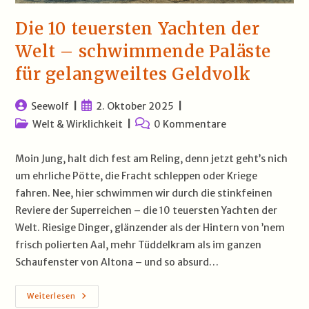
Die 10 teuersten Yachten der
Welt – schwimmende Paläste
für gelangweiltes Geldvolk
Beitrags-
Beitrag
Seewolf
2. Oktober 2025
Autor:
veröffentlicht:
Beitrags-
Beitrags-
Welt & Wirklichkeit
0 Kommentare
Kategorie:
Kommentare:
Moin Jung, halt dich fest am Reling, denn jetzt geht’s nich
um ehrliche Pötte, die Fracht schleppen oder Kriege
fahren. Nee, hier schwimmen wir durch die stinkfeinen
Reviere der Superreichen – die 10 teuersten Yachten der
Welt. Riesige Dinger, glänzender als der Hintern von ’nem
frisch polierten Aal, mehr Tüddelkram als im ganzen
Schaufenster von Altona – und so absurd…
Die
Weiterlesen
10