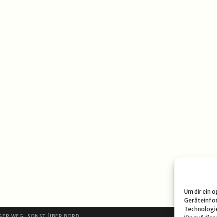
Um dir ein 
Geräteinfor
Technologie
GER WEG, SONST ÜBER BORD.
DATE