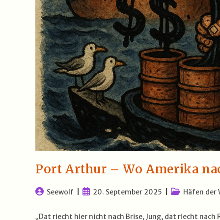
Port Arthur – Wo Amerika nac
Beitrags-
Beitrag
Beitrags-
Seewolf
20. September 2025
Häfen der 
Autor:
veröffentlicht:
Kategorie:
„Dat riecht hier nicht nach Brise, Jung, dat riecht na