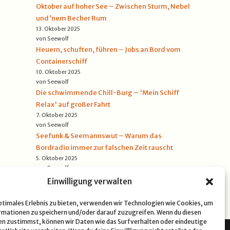
Oktober auf hoher See – Zwischen Sturm, Nebel
und ’nem Becher Rum
13. Oktober 2025
von Seewolf
Heuern, schuften, führen – Jobs an Bord vom
Containerschiff
10. Oktober 2025
von Seewolf
Die schwimmende Chill-Burg – 'Mein Schiff
Relax' auf großer Fahrt
7. Oktober 2025
von Seewolf
Seefunk & Seemannswut – Warum das
Bordradio immer zur falschen Zeit rauscht
5. Oktober 2025
von Seewolf
Einwilligung verwalten
optimales Erlebnis zu bieten, verwenden wir Technologien wie Cookies, um
mationen zu speichern und/oder darauf zuzugreifen. Wenn du diesen
n zustimmst, können wir Daten wie das Surfverhalten oder eindeutige
NSCHUTZERKLÄRUNG
COOKIE-RICHTLINIE (EU)
IMPRESSUM