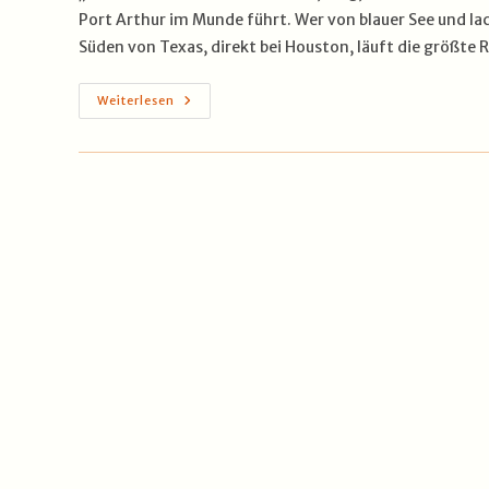
Port Arthur im Munde führt. Wer von blauer See und la
Süden von Texas, direkt bei Houston, läuft die größte 
Port
Weiterlesen
Arthur
–
Wo
Amerika
Nach
Öl
Riecht