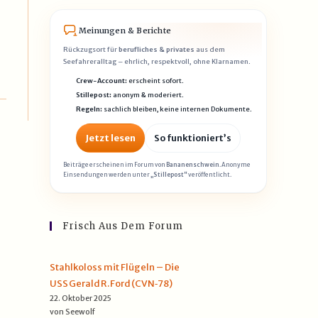
Meinungen & Berichte
Rückzugsort für
berufliches & privates
aus dem
Seefahreralltag – ehrlich, respektvoll, ohne Klarnamen.
Crew-Account:
erscheint sofort.
Stillepost:
anonym & moderiert.
Regeln:
sachlich bleiben, keine internen Dokumente.
Jetzt lesen
So funktioniert’s
Beiträge erscheinen im Forum von
Bananenschwein
. Anonyme
Einsendungen werden unter
„Stillepost“
veröffentlicht.
Frisch Aus Dem Forum
Stahlkoloss mit Flügeln – Die
USS Gerald R. Ford (CVN‑78)
22. Oktober 2025
von Seewolf