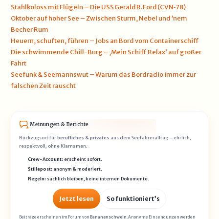
Stahlkoloss mit Flügeln – Die USS Gerald R. Ford (CVN‑78)
Oktober auf hoher See – Zwischen Sturm, Nebel und ’nem
Becher Rum
Heuern, schuften, führen – Jobs an Bord vom Containerschiff
Die schwimmende Chill-Burg – ‚Mein Schiff Relax‘ auf großer
Fahrt
Seefunk & Seemannswut – Warum das Bordradio immer zur
falschen Zeit rauscht
Meinungen & Berichte
Rückzugsort für
berufliches & privates
aus dem Seefahreralltag – ehrlich,
respektvoll, ohne Klarnamen.
Crew-Account:
erscheint sofort.
Stillepost:
anonym & moderiert.
Regeln:
sachlich bleiben, keine internen Dokumente.
Jetzt lesen
So funktioniert’s
Beiträge erscheinen im Forum von
Bananenschwein
. Anonyme Einsendungen werden