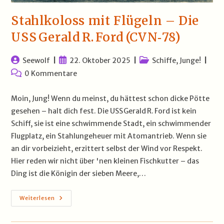
Stahlkoloss mit Flügeln – Die
USS Gerald R. Ford (CVN‑78)
Beitrags-
Beitrag
Beitrags-
Seewolf
22. Oktober 2025
Schiffe, Junge!
Autor:
veröffentlicht:
Kategorie:
Beitrags-
0 Kommentare
Kommentare:
Moin, Jung! Wenn du meinst, du hättest schon dicke Pötte
gesehen – halt dich fest. Die USS Gerald R. Ford ist kein
Schiff, sie ist eine schwimmende Stadt, ein schwimmender
Flugplatz, ein Stahlungeheuer mit Atomantrieb. Wenn sie
an dir vorbeizieht, erzittert selbst der Wind vor Respekt.
Hier reden wir nicht über 'nen kleinen Fischkutter – das
Ding ist die Königin der sieben Meere,…
Stahlkoloss
Weiterlesen
Mit
Flügeln
–