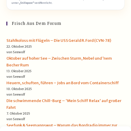
unter
„Stillepost“
veröffentlicht.
Frisch Aus Dem Forum
Stahlkoloss mit Flügeln – Die USS Gerald R. Ford (CVN‑78)
22. Oktober 2025
von Seewolf
Oktober auf hoher See – Zwischen Sturm, Nebel und ’nem
Becher Rum
13. Oktober 2025
von Seewolf
Heuern, schuften, führen – Jobs an Bord vom Containerschiff
10. Oktober 2025
von Seewolf
Die schwimmende Chill-Burg – 'Mein Schiff Relax' auf großer
Fahrt
7. Oktober 2025
von Seewolf
Seefunk & Seemannswut – Warum das Bordradio immer zur