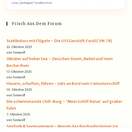
unter
„Stillepost“
veröffentlicht.
Frisch Aus Dem Forum
Stahlkoloss mit Flügeln – Die USS Gerald R. Ford (CVN‑78)
22. Oktober 2025
von Seewolf
Oktober auf hoher See – Zwischen Sturm, Nebel und ’nem
Becher Rum
13. Oktober 2025
von Seewolf
Heuern, schuften, führen – Jobs an Bord vom Containerschiff
10. Oktober 2025
von Seewolf
Die schwimmende Chill-Burg – 'Mein Schiff Relax' auf großer
Fahrt
7. Oktober 2025
von Seewolf
Seefunk & Seemannswut – Warum das Bordradio immer zur