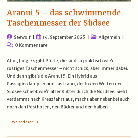
Aranui 5 – das schwimmende
Taschenmesser der Südsee
Beitrags-
Beitrag
Beitrags-
Seewolf
14. September 2025
Allgemein
Autor:
veröffentlicht:
Kategorie:
Beitrags-
0 Kommentare
Kommentare:
Ahoi, Jung! Es gibt Pötte, die sind so praktisch wie’n
rostiges Taschenmesser – nicht schick, aber immer dabei.
Und dann gibt’s die Aranui 5. Ein Hybrid aus
Passagierdampfer und Lastkahn, der in den Weiten der
Südsee schiebt wie’n alter Kutter durch die Nordsee. Sieht
verdammt nach Kreuzfahrt aus, macht aber nebenbei auch
noch den Postboten, den Bäcker und den halben…
Aranui
Weiterlesen
5
–
Das