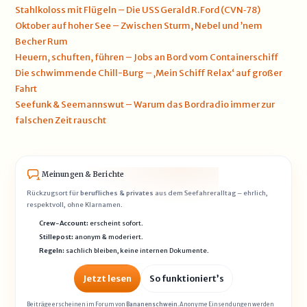
Stahlkoloss mit Flügeln – Die USS Gerald R. Ford (CVN‑78)
Oktober auf hoher See – Zwischen Sturm, Nebel und ’nem
Becher Rum
Heuern, schuften, führen – Jobs an Bord vom Containerschiff
Die schwimmende Chill-Burg – ‚Mein Schiff Relax‘ auf großer
Fahrt
Seefunk & Seemannswut – Warum das Bordradio immer zur
falschen Zeit rauscht
Meinungen & Berichte
Rückzugsort für
berufliches & privates
aus dem Seefahreralltag – ehrlich,
respektvoll, ohne Klarnamen.
Crew-Account:
erscheint sofort.
Stillepost:
anonym & moderiert.
Regeln:
sachlich bleiben, keine internen Dokumente.
Jetzt lesen
So funktioniert’s
Beiträge erscheinen im Forum von
Bananenschwein
. Anonyme Einsendungen werden